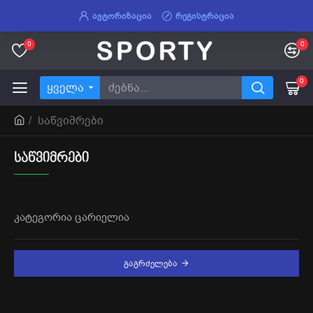
ᲐᲕᲢᲝᲠᲘᲖᲐᲪᲘᲐ
ᲠᲔᲒᲘᲡᲢᲠᲐᲪᲘᲐ
0
0
0
ყველა
საწვიმრები
ᲡᲐᲬᲕᲘᲛᲠᲔᲑᲘ
კატეგორია ცარიელია
ᲒᲐᲒᲠᲫᲔᲚᲔᲑᲐ