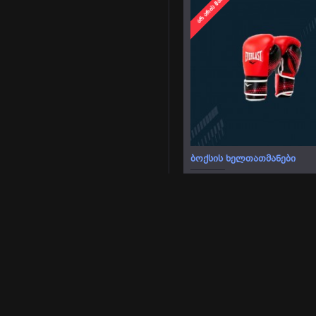
ᲐᲠ ᲐᲠᲘᲡ ᲛᲐᲠᲐᲒᲨᲘ
ᲑᲝᲥᲡᲘᲡ ᲮᲔᲚᲗᲐᲗᲛᲐᲜᲔᲑᲘ
85.00 ₾
ᲐᲠ ᲐᲠᲘᲡ ᲛᲐᲠᲐᲒᲨᲘ