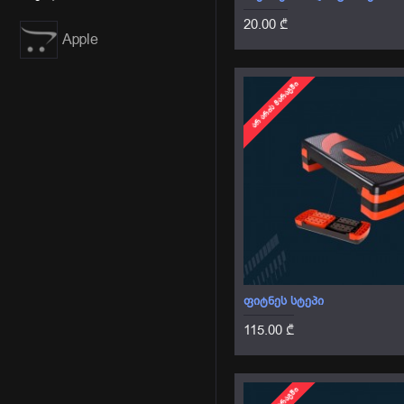
20.00 ₾
Apple
ᲐᲠ ᲐᲠᲘᲡ ᲛᲐᲠᲐᲒᲨᲘ
ᲤᲘᲢᲜᲔᲡ ᲡᲢᲔᲞᲘ
115.00 ₾