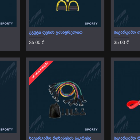
ᲟᲒᲣᲢᲘ ᲤᲔᲮᲘᲡ ᲒᲐᲡᲐᲧᲠᲔᲚᲘᲗ
ᲡᲐᲕᲐᲠᲯᲘᲨᲝ Ლ
35.00 ₾
35.00 ₾
ᲐᲠ ᲐᲠᲘᲡ ᲛᲐᲠᲐᲒᲨᲘ
ᲡᲐᲕᲐᲠᲯᲘᲨᲝ ᲠᲔᲖᲘᲜᲔᲑᲘᲡ ᲜᲐᲙᲠᲔᲑᲘ
ᲡᲐᲕᲐᲠᲯᲘᲨᲝ Რ