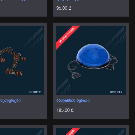
95.00 ₾
ᲐᲠ ᲐᲠᲘᲡ ᲛᲐᲠᲐᲒᲨᲘ
ᲐᲮᲔᲚᲣᲠᲔᲑᲘ
ᲑᲐᲚᲐᲜᲡᲘᲡ ᲑᲣᲠᲗᲘ
185.00 ₾