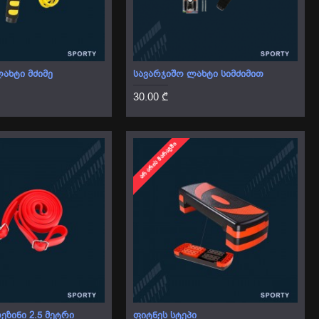
ᲐᲮᲢᲘ ᲛᲫᲘᲛᲔ
ᲡᲐᲕᲐᲠᲯᲘᲨᲝ ᲚᲐᲮᲢᲘ ᲡᲘᲛᲫᲘᲛᲘᲗ
30.00 ₾
ᲐᲠ ᲐᲠᲘᲡ ᲛᲐᲠᲐᲒᲨᲘ
ᲔᲖᲘᲜᲘ 2.5 ᲛᲔᲢᲠᲘ
ᲤᲘᲢᲜᲔᲡ ᲡᲢᲔᲞᲘ