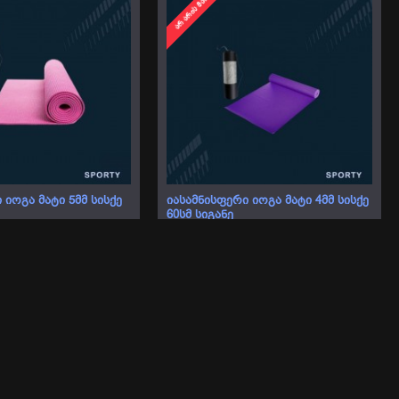
ᲐᲠ ᲐᲠᲘᲡ ᲛᲐᲠᲐᲒᲨᲘ
ᲘᲝᲒᲐ ᲛᲐᲢᲘ 5ᲛᲛ ᲡᲘᲡᲥᲔ
ᲘᲐᲡᲐᲛᲜᲘᲡᲤᲔᲠᲘ ᲘᲝᲒᲐ ᲛᲐᲢᲘ 4ᲛᲛ ᲡᲘᲡᲥᲔ
60ᲡᲛ ᲡᲘᲒᲐᲜᲔ
45.00 ₾