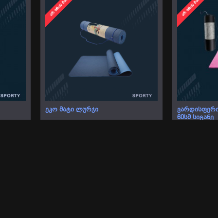
ᲐᲠ ᲐᲠᲘᲡ ᲛᲐᲠᲐᲒᲨᲘ
ᲐᲠ ᲐᲠᲘᲡ ᲛᲐᲠᲐᲒᲨᲘ
ᲔᲙᲝ ᲛᲐᲢᲘ ᲚᲣᲠᲯᲘ
ᲕᲐᲠᲓᲘᲡᲤᲔᲠᲘ 
60ᲡᲛ ᲡᲘᲒᲐᲜᲔ
70.00 ₾
55.00 ₾
ᲐᲠ ᲐᲠᲘᲡ ᲛᲐᲠᲐᲒᲨᲘ