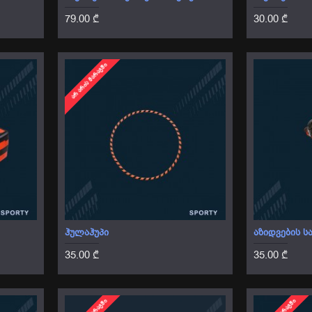
79.00 ₾
30.00 ₾
ᲐᲠ ᲐᲠᲘᲡ ᲛᲐᲠᲐᲒᲨᲘ
ᲰᲣᲚᲐᲰᲣᲞᲘ
ᲐᲖᲘᲓᲕᲔᲑᲘᲡ Ს
35.00 ₾
35.00 ₾