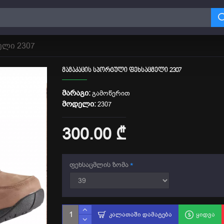
ელი 2307
ᲛᲐᲛᲐᲙᲐᲪᲘᲡ ᲡᲞᲝᲠᲢᲣᲚᲘ ᲤᲔᲮᲡᲐᲪᲛᲔᲚᲘ 2307
ᲛᲐᲠᲐᲒᲘ:
გამოწერით
ᲛᲝᲓᲔᲚᲘ:
2307
300.00 ₾
ფეხსაცმლის ზომა
ᲙᲐᲚᲐᲗᲐᲨᲘ ᲓᲐᲛᲐᲢᲔᲑᲐ
ᲧᲘᲓᲕᲐ