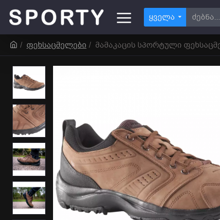
ყველა
ფეხსაცმელები
მამაკაცის სპორტული ფეხსაცმ