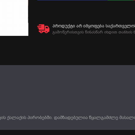
ᲞᲠᲝᲓᲣᲥᲢᲘ ᲐᲠ ᲘᲛᲧᲝᲤᲔᲑᲐ ᲡᲐᲥᲐᲠᲗᲕᲔᲚᲝᲨ
გამოწერისთვის წინასწარ იხდით თანხის 
ს ქალაქის პირობებში. დამზადებულია წყალგამძლე მასალი